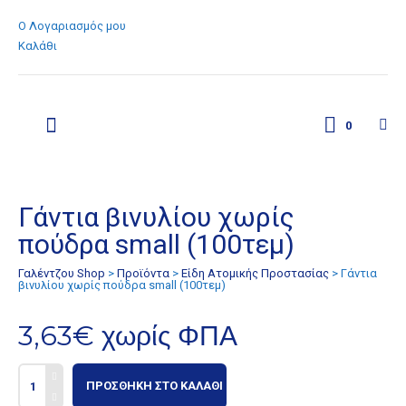
Ο Λογαριασμός μου
Καλάθι
0
Γάντια βινυλίου χωρίς
πούδρα small (100τεμ)
Γαλέντζου Shop
>
Προϊόντα
>
Είδη Ατομικής Προστασίας
>
Γάντια
βινυλίου χωρίς πούδρα small (100τεμ)
3,63
€
χωρίς ΦΠΑ
ΠΡΟΣΘΉΚΗ ΣΤΟ ΚΑΛΆΘΙ