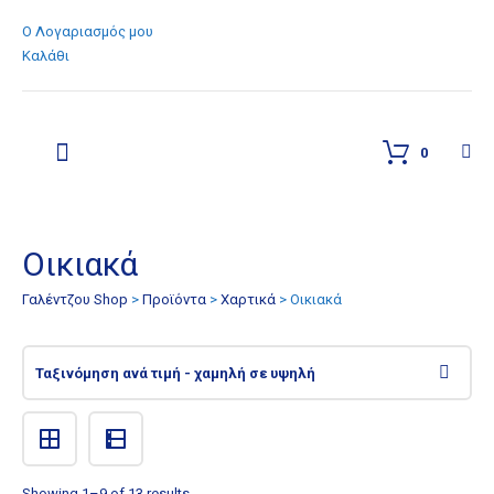
Ο Λογαριασμός μου
Καλάθι
0
Οικιακά
Γαλέντζου Shop
>
Προϊόντα
>
Χαρτικά
>
Οικιακά
Showing 1–9 of 13 results