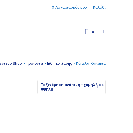
Ο Λογαριασμός μου
Καλάθι
0
έντζου Shop
>
Προϊόντα
>
Είδη Εστίασης
>
Κύπελα-Καπάκια